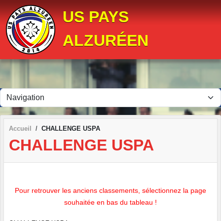
Panneau de gestion des cookies
US PAYS
ALZURÉEN
Accueil
CHALLENGE USPA
CHALLENGE USPA
Pour retrouver les anciens classements, sélectionnez la page
souhaitée en bas du tableau !