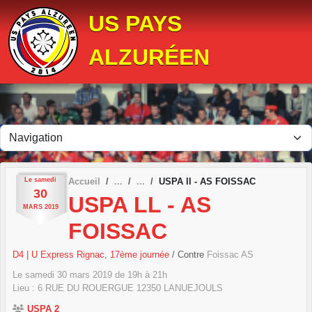
Panneau de gestion des cookies
US PAYS
ALZURÉEN
Le
samedi
Accueil
USPA ll - AS FOISSAC
30
USPA LL - AS
MARS
2019
FOISSAC
D4 | U Express Rignac, 17ème journée
/ Contre
Foissac AS
Le
samedi
30
mars
2019
de 19h à 21h
Lieu :
6 RUE DU ROUERGUE
12350
LANUEJOULS
USPA 2