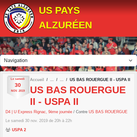
Panneau de gestion des cookies
US PAYS
ALZURÉEN
Le
samedi
Accueil
US BAS ROUERGUE II - USPA II
30
US BAS ROUERGUE
NOV.
2019
II - USPA II
D4 | U Express Rignac, 9ème journée
/ Contre
US BAS ROUERGUE
Le
samedi
30
nov.
2019
de 20h à 22h
USPA 2