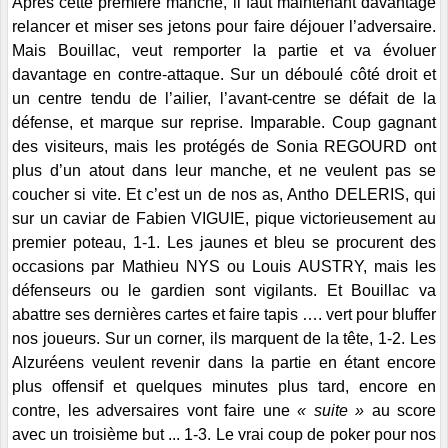
Après cette première manche, il faut maintenant davantage
relancer et miser ses jetons pour faire déjouer l’adversaire.
Mais Bouillac, veut remporter la partie et va évoluer
davantage en contre-attaque. Sur un déboulé côté droit et
un centre tendu de l’ailier, l’avant-centre se défait de la
défense, et marque sur reprise. Imparable. Coup gagnant
des visiteurs, mais les protégés de Sonia REGOURD ont
plus d’un atout dans leur manche, et ne veulent pas se
coucher si vite. Et c’est un de nos as, Antho DELERIS, qui
sur un caviar de Fabien VIGUIE, pique victorieusement au
premier poteau, 1-1. Les jaunes et bleu se procurent des
occasions par Mathieu NYS ou Louis AUSTRY, mais les
défenseurs ou le gardien sont vigilants. Et Bouillac va
abattre ses dernières cartes et faire tapis …. vert pour bluffer
nos joueurs. Sur un corner, ils marquent de la tête, 1-2. Les
Alzuréens veulent revenir dans la partie en étant encore
plus offensif et quelques minutes plus tard, encore en
contre, les adversaires vont faire une
« suite »
au score
avec un troisième but ... 1-3. Le vrai coup de poker pour nos