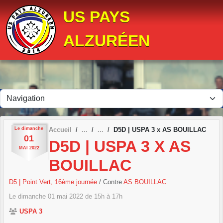
Panneau de gestion des cookies
US PAYS
ALZURÉEN
Le
dimanche
Accueil
D5D | USPA 3 x AS BOUILLAC
01
D5D | USPA 3 X AS
MAI
2022
BOUILLAC
D5 | Point Vert, 16ème journée
/ Contre
AS BOUILLAC
Le
dimanche
01
mai
2022
de 15h à 17h
USPA 3