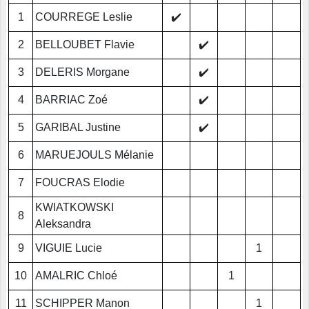
1
COURREGE Leslie
✔️
2
BELLOUBET Flavie
✔️
3
DELERIS Morgane
✔️
4
BARRIAC Zoé
✔️
5
GARIBAL Justine
✔️
6
MARUEJOULS Mélanie
7
FOUCRAS Elodie
KWIATKOWSKI
8
Aleksandra
9
VIGUIE Lucie
1
10
AMALRIC Chloé
1
11
SCHIPPER Manon
1