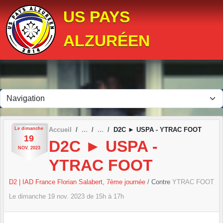
Panneau de gestion des cookies
US PAYS
ALZURÉEN
Le
dimanche
Accueil
D2C ► USPA - YTRAC FOOT
19
D2C ► USPA -
NOV.
2023
YTRAC FOOT
D2 | IAD France Florian Salabert, 7ème journée
/ Contre
YTRAC FOOT
Le
dimanche
19
nov.
2023
de 15h à 17h