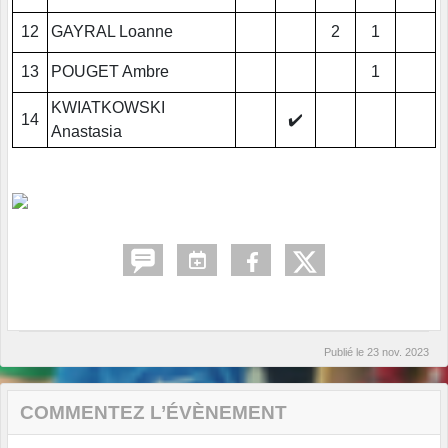
12
GAYRAL Loanne
2
1
13
POUGET Ambre
1
KWIATKOWSKI
14
✔️
Anastasia
Publié le
23 nov. 2023
COMMENTEZ L’ÉVÈNEMENT