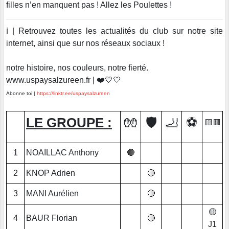
filles n’en manquent pas ! Allez les Poulettes !
ℹ️ | Retrouvez toutes les actualités du club sur notre site
internet, ainsi que sur nos réseaux sociaux !
notre histoire, nos couleurs, notre fierté.
www.uspaysalzureen.fr | ❤️💙💛
Abonne toi |
https://linktr.ee/uspaysalzureen
LE GROUPE :
🧤
🛡️
🦶
⚽
🟨🟥
1
NOAILLAC Anthony
🔴
2
KNOP Adrien
🔴
3
MANI Aurélien
🔴
🟡
4
BAUR Florian
🔴
J1