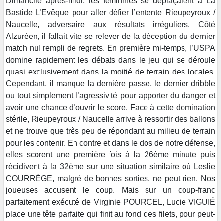
Dimanche après-midi, les féminines se déplaçaient à La
Bastide L’Evêque pour aller défier l’entente Rieupeyroux /
Naucelle, adversaire aux résultats irréguliers. Côté
Alzuréen, il fallait vite se relever de la déception du dernier
match nul rempli de regrets. En première mi-temps, l’USPA
domine rapidement les débats dans le jeu qui se déroule
quasi exclusivement dans la moitié de terrain des locales.
Cependant, il manque la dernière passe, le dernier dribble
ou tout simplement l’agressivité pour apporter du danger et
avoir une chance d’ouvrir le score. Face à cette domination
stérile, Rieupeyroux / Naucelle arrive à ressortir des ballons
et ne trouve que très peu de répondant au milieu de terrain
pour les contenir. En contre et dans le dos de notre défense,
elles scorent une première fois à la 26ème minute puis
récidivent à la 32ème sur une situation similaire où Leslie
COURRÈGE, malgré de bonnes sorties, ne peut rien. Nos
joueuses accusent le coup. Mais sur un coup-franc
parfaitement exécuté de Virginie POURCEL, Lucie VIGUIÉ
place une tête parfaite qui finit au fond des filets, pour peut-