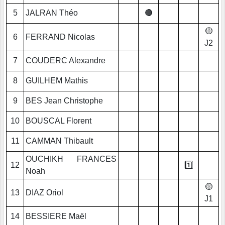
5
JALRAN Théo
🔴
🟡
6
FERRAND Nicolas
J2
7
COUDERC Alexandre
8
GUILHEM Mathis
9
BES Jean Christophe
10
BOUSCAL Florent
11
CAMMAN Thibault
OUCHIKH FRANCES
12
1️⃣
Noah
🟡
13
DIAZ Oriol
J1
14
BESSIERE Maël