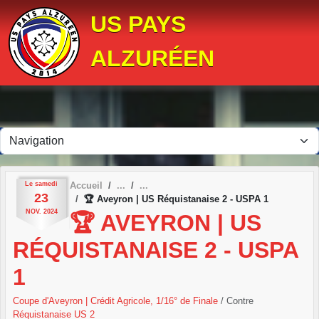
Panneau de gestion des cookies
US PAYS
ALZURÉEN
Le
samedi
Accueil
23
🏆 Aveyron | US Réquistanaise 2 - USPA 1
NOV.
2024
🏆 AVEYRON | US
RÉQUISTANAISE 2 - USPA
1
Coupe d'Aveyron | Crédit Agricole, 1/16° de Finale
/ Contre
Réquistanaise US 2