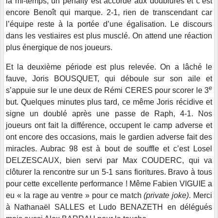
la mi-temps, un penalty est accordé aux doublures et c’est
encore Benoît qui marque. 2-1, rien de transcendant car
l’équipe reste à la portée d’une égalisation. Le discours
dans les vestiaires est plus musclé. On attend une réaction
plus énergique de nos joueurs.
Et la deuxième période est plus relevée. On a lâché le
fauve, Joris BOUSQUET, qui déboule sur son aile et
e
s’appuie sur le une deux de Rémi CERES pour scorer le 3
but. Quelques minutes plus tard, ce même Joris récidive et
signe un doublé après une passe de Raph, 4-1. Nos
joueurs ont fait la différence, occupent le camp adverse et
ont encore des occasions, mais le gardien adverse fait des
miracles. Aubrac 98 est à bout de souffle et c’est Losel
DELZESCAUX, bien servi par Max COUDERC, qui va
clôturer la rencontre sur un 5-1 sans fioritures. Bravo à tous
pour cette excellente performance ! Même Fabien VIGUIE a
eu « la rage au ventre » pour ce match
(private joke)
. Merci
à Nathanaël SALLES et Ludo BENAZETH en délégués