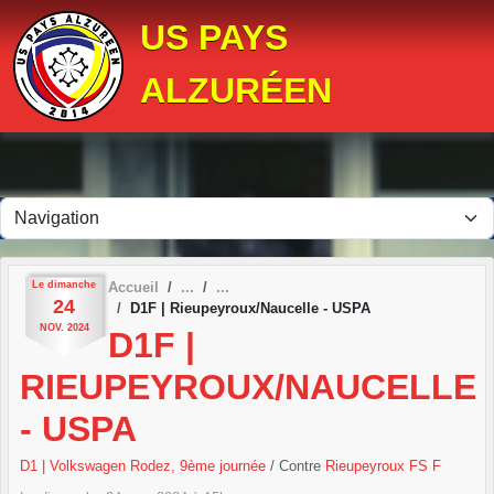
Panneau de gestion des cookies
US PAYS
ALZURÉEN
Le
dimanche
Accueil
24
D1F | Rieupeyroux/Naucelle - USPA
NOV.
2024
D1F |
RIEUPEYROUX/NAUCELLE
- USPA
D1 | Volkswagen Rodez, 9ème journée
/ Contre
Rieupeyroux FS F