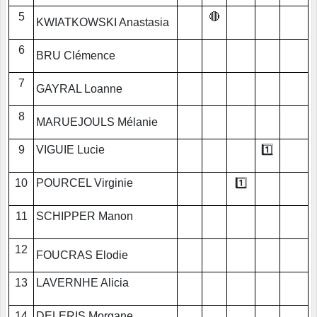
5
🔴
KWIATKOWSKI Anastasia
6
BRU Clémence
7
GAYRAL Loanne
8
MARUEJOULS Mélanie
9
VIGUIE Lucie
1️⃣
10
POURCEL Virginie
1️⃣
11
SCHIPPER Manon
12
FOUCRAS Elodie
13
LAVERNHE Alicia
14
DELERIS Morgane