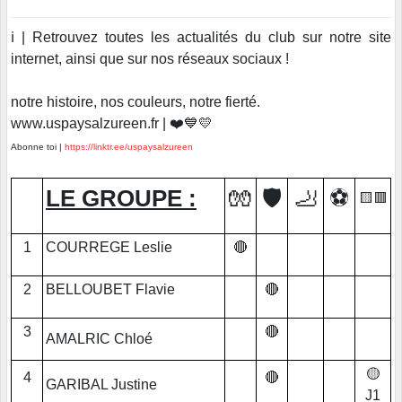
ℹ️ | Retrouvez toutes les actualités du club sur notre site
internet, ainsi que sur nos réseaux sociaux !
notre histoire, nos couleurs, notre fierté.
www.uspaysalzureen.fr | ❤️💙💛
Abonne toi |
https://linktr.ee/uspaysalzureen
LE GROUPE :
🧤
🛡️
🦶
⚽
🟨🟥
1
COURREGE Leslie
🔴
2
BELLOUBET Flavie
🔴
3
🔴
AMALRIC Chloé
🟡
4
🔴
GARIBAL Justine
J1