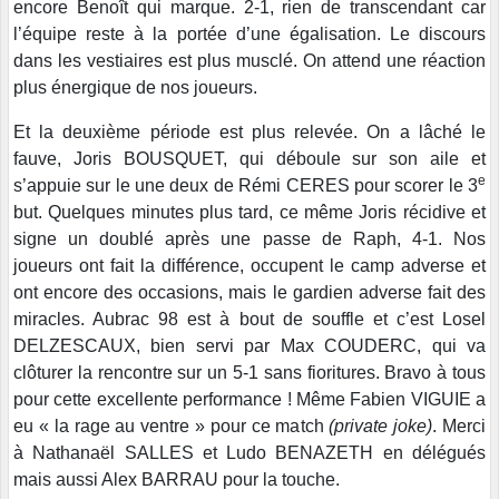
encore Benoît qui marque. 2-1, rien de transcendant car
l’équipe reste à la portée d’une égalisation. Le discours
dans les vestiaires est plus musclé. On attend une réaction
plus énergique de nos joueurs.
Et la deuxième période est plus relevée. On a lâché le
fauve, Joris BOUSQUET, qui déboule sur son aile et
e
s’appuie sur le une deux de Rémi CERES pour scorer le 3
but. Quelques minutes plus tard, ce même Joris récidive et
signe un doublé après une passe de Raph, 4-1. Nos
joueurs ont fait la différence, occupent le camp adverse et
ont encore des occasions, mais le gardien adverse fait des
miracles. Aubrac 98 est à bout de souffle et c’est Losel
DELZESCAUX, bien servi par Max COUDERC, qui va
clôturer la rencontre sur un 5-1 sans fioritures. Bravo à tous
pour cette excellente performance ! Même Fabien VIGUIE a
eu « la rage au ventre » pour ce match
(private joke)
. Merci
à Nathanaël SALLES et Ludo BENAZETH en délégués
mais aussi Alex BARRAU pour la touche.