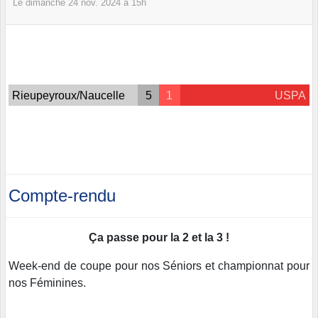
Le
dimanche
24
nov.
2024
à 15h
Rieupeyroux/Naucelle
5
1
USPA
Compte-rendu
Ça passe pour la 2 et la 3 !
Week-end de coupe pour nos Séniors et championnat pour
nos Féminines.