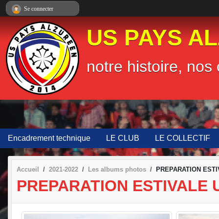
Panneau de gestion des cookies
Se connecter
US PAYS A
notre histoire, nos 
Encadrement technique
LE CLUB
LE COLLECTIF
Accueil
2021-2022
Les albums photos
PREPARATION ESTI
PREPARATION ESTIVALE 