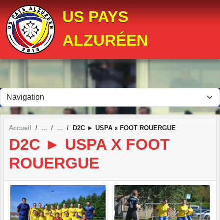
Panneau de gestion des cookies
US PAYS
ALZURÉEN
Accueil
D2C ► USPA x FOOT ROUERGUE
D2C ► USPA X FOOT
ROUERGUE