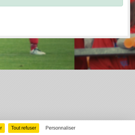
arte cookies
Gestion des cookies
r
Tout refuser
Personnaliser
s légales
Signaler un contenu inapproprié