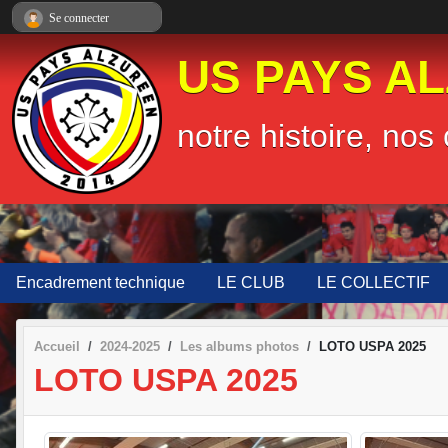
Panneau de gestion des cookies
Se connecter
US PAYS A
notre histoire, nos 
Encadrement technique
LE CLUB
LE COLLECTIF
Accueil
2024-2025
Les albums photos
LOTO USPA 2025
LOTO USPA 2025