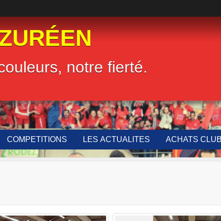
LZURÉEN
couleurs, notre fierté.
COMPETITIONS
LES ACTUALITES
ACHATS CLU